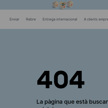
La finestra modal està oberta
Enviar
Rebre
Entrega internacional
A clients empre
404
La pàgina que està busca