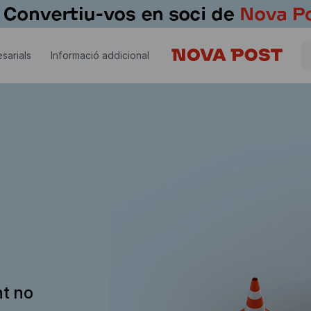
sarials
Informació addicional
nt no