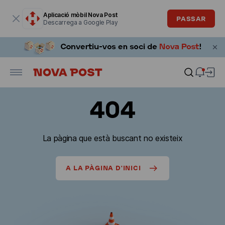
La finestra modal està oberta
Aplicació mòbil Nova Post
PASSAR
Descarrega a Google Play
404
La pàgina que està buscant no existeix
A LA PÀGINA D'INICI