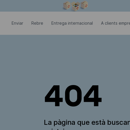
La finestra modal està oberta
Enviar
Rebre
Entrega internacional
A clients empre
404
La pàgina que està busca