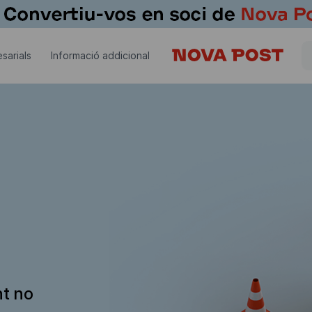
sarials
Informació addicional
nt no