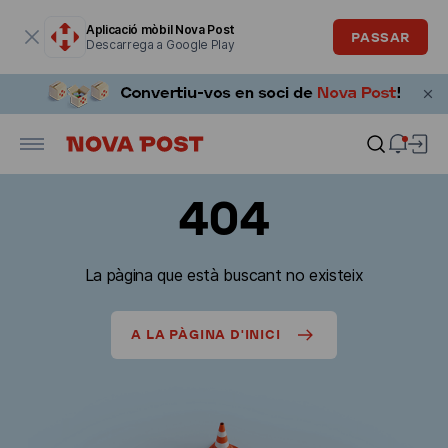
La finestra modal està oberta
Aplicació mòbil Nova Post
PASSAR
Descarrega a Google Play
404
La pàgina que està buscant no existeix
A LA PÀGINA D'INICI