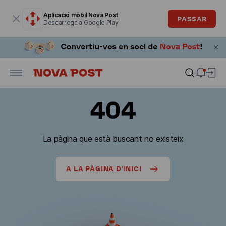
La finestra modal està oberta
Aplicació mòbil Nova Post
PASSAR
Descarrega a Google Play
404
La pàgina que està buscant no existeix
A LA PÀGINA D'INICI