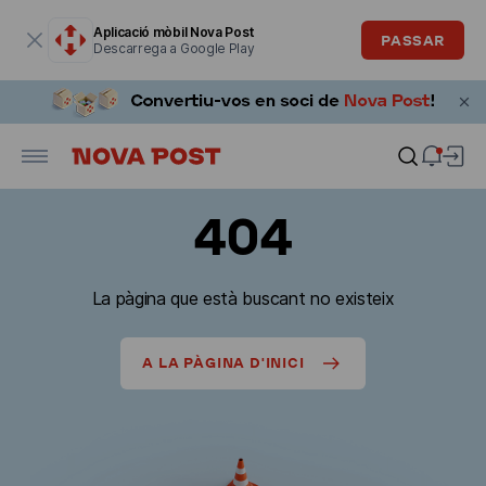
La finestra modal està oberta
Aplicació mòbil Nova Post
PASSAR
Descarrega a Google Play
404
La pàgina que està buscant no existeix
A LA PÀGINA D'INICI