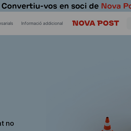
sarials
Informació addicional
nt no