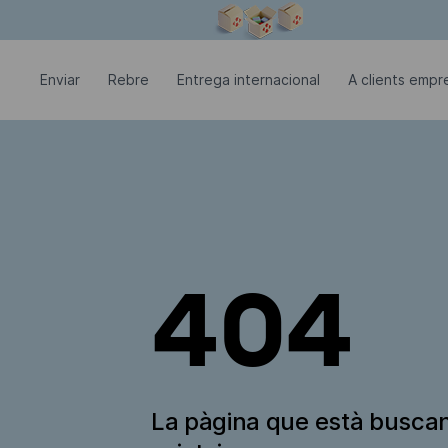
La finestra modal està oberta
Enviar
Rebre
Entrega internacional
A clients empre
404
La pàgina que està busca