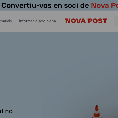
sarials
Informació addicional
nt no