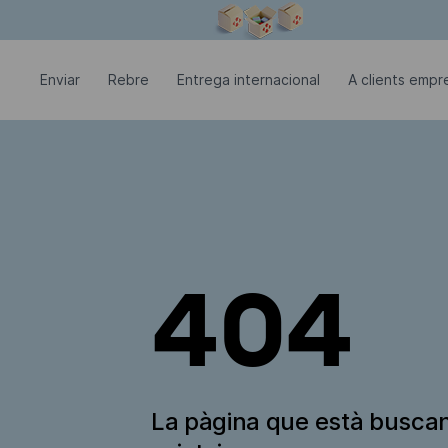
La finestra modal està oberta
Enviar
Rebre
Entrega internacional
A clients empre
404
La pàgina que està busca