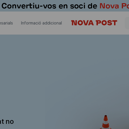
sarials
Informació addicional
nt no