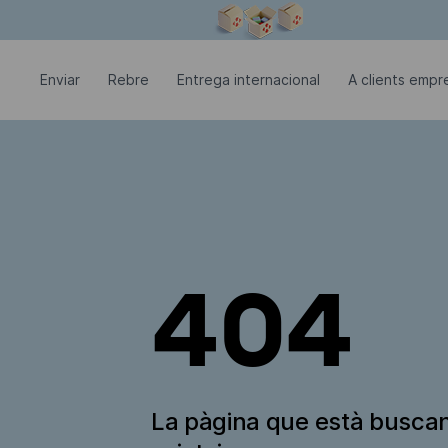
La finestra modal està oberta
Enviar
Rebre
Entrega internacional
A clients empre
404
La pàgina que està busca