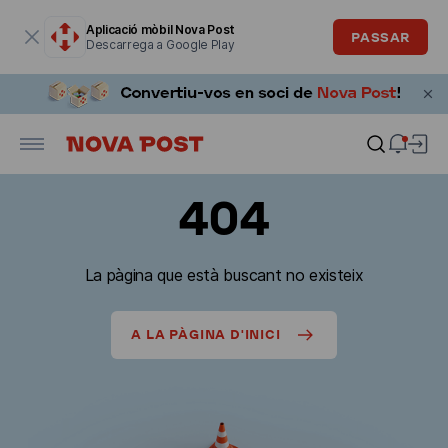
La finestra modal està oberta
Aplicació mòbil Nova Post
PASSAR
Descarrega a Google Play
404
La pàgina que està buscant no existeix
A LA PÀGINA D'INICI