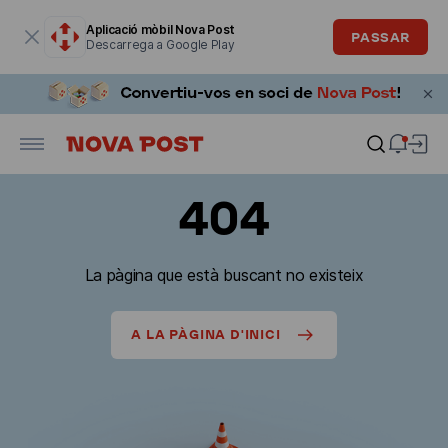
La finestra modal està oberta
Aplicació mòbil Nova Post
PASSAR
Descarrega a Google Play
404
La pàgina que està buscant no existeix
A LA PÀGINA D'INICI