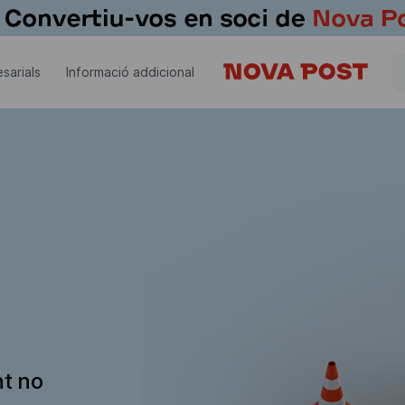
sarials
Informació addicional
nt no