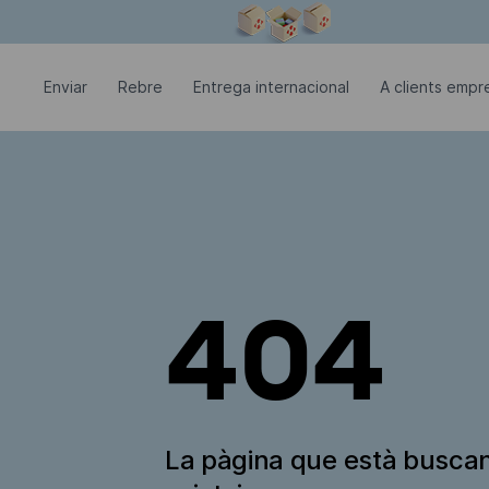
La finestra modal està oberta
Enviar
Rebre
Entrega internacional
A clients empre
404
La pàgina que està busca