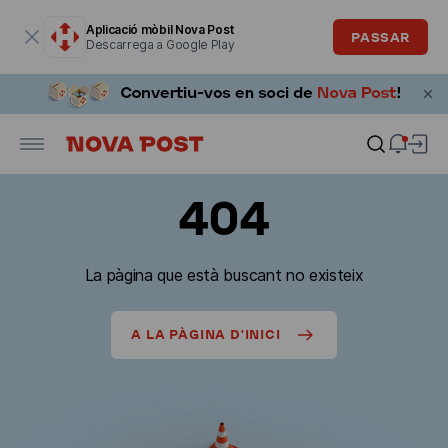
La finestra modal està oberta
Aplicació mòbil Nova Post
PASSAR
Descarrega a Google Play
404
La pàgina que està buscant no existeix
A LA PÀGINA D'INICI