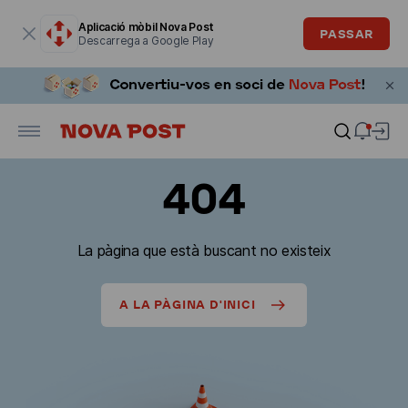
La finestra modal està oberta
Aplicació mòbil Nova Post
PASSAR
Descarrega a Google Play
404
La pàgina que està buscant no existeix
A LA PÀGINA D'INICI