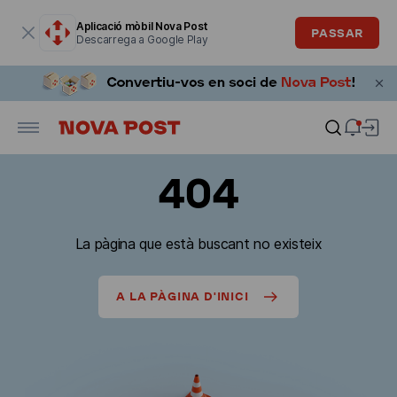
La finestra modal està oberta
Aplicació mòbil Nova Post
PASSAR
Descarrega a Google Play
404
La pàgina que està buscant no existeix
A LA PÀGINA D'INICI