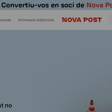
sarials
Informació addicional
nt no