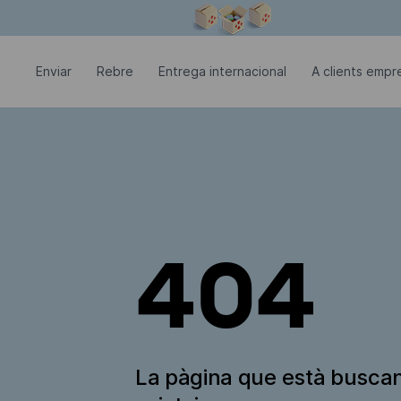
La finestra modal està oberta
Enviar
Rebre
Entrega internacional
A clients empre
404
La pàgina que està busca