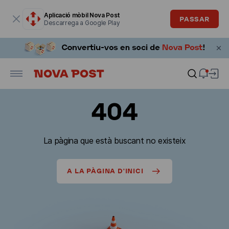
La finestra modal està oberta
Aplicació mòbil Nova Post
PASSAR
Descarrega a Google Play
404
La pàgina que està buscant no existeix
A LA PÀGINA D'INICI