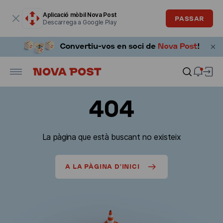
La finestra modal està oberta
Aplicació mòbil Nova Post
PASSAR
Descarrega a Google Play
404
La pàgina que està buscant no existeix
A LA PÀGINA D'INICI