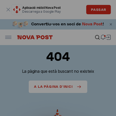
La finestra modal està oberta
Aplicació mòbil Nova Post
PASSAR
Descarrega a Google Play
404
La pàgina que està buscant no existeix
A LA PÀGINA D'INICI