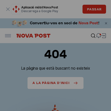
La finestra modal està oberta
Aplicació mòbil Nova Post
PASSAR
Descarrega a Google Play
404
La pàgina que està buscant no existeix
A LA PÀGINA D'INICI