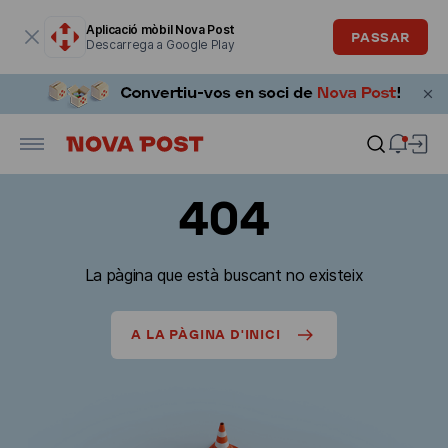
La finestra modal està oberta
Aplicació mòbil Nova Post
PASSAR
Descarrega a Google Play
404
La pàgina que està buscant no existeix
A LA PÀGINA D'INICI