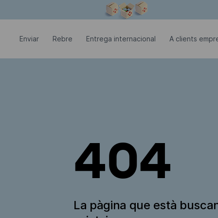
La finestra modal està oberta
Enviar
Rebre
Entrega internacional
A clients empre
404
La pàgina que està busca