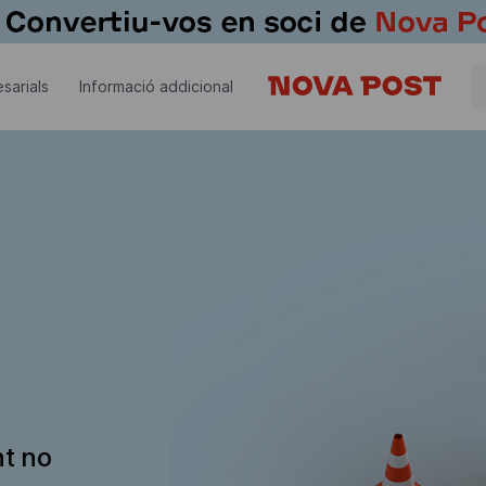
sarials
Informació addicional
nt no