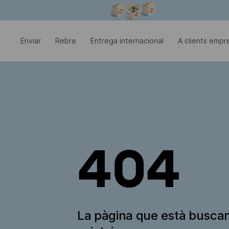
La finestra modal està oberta
Enviar
Rebre
Entrega internacional
A clients empre
404
La pàgina que està busca