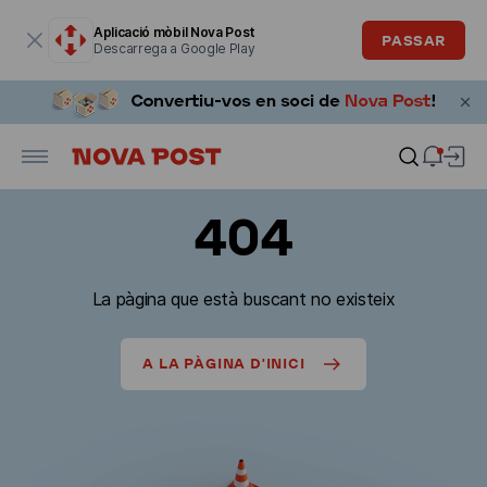
La finestra modal està oberta
Aplicació mòbil Nova Post
PASSAR
Descarrega a Google Play
404
La pàgina que està buscant no existeix
A LA PÀGINA D'INICI