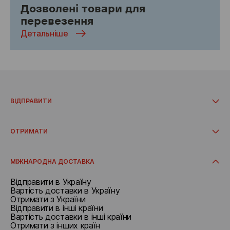
Дозволені товари для
перевезення
Детальніше
ВІДПРАВИТИ
Документи та посилки до 30 кг
Вантажі понад 30 кг
ОТРИМАТИ
Відправити з адреси
Вартість доставки
Отримати в Словаччині
Строки доставки
МІЖНАРОДНА ДОСТАВКА
Відправити в Україну
Вартість доставки в Україну
Отримати з України
Відправити в інші країни
Вартість доставки в інші країни
Отримати з інших країн