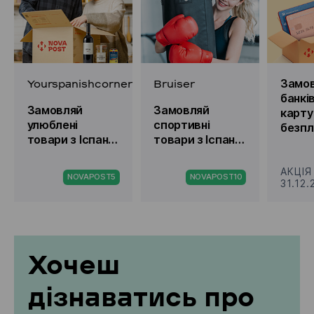
Yourspanishcorner
Bruiser
Замо
банкі
Замовляй
Замовляй
карту
улюблені
спортивні
безп
товари з Іспанії
товари з Іспанії
дост
та отримай
та отримай
знижку €5 з
знижку 10% з
АКЦІЯ
NOVAPOST5
NOVAPOST10
промокодом
промокодом
31.12
Хочеш
дізнаватись про