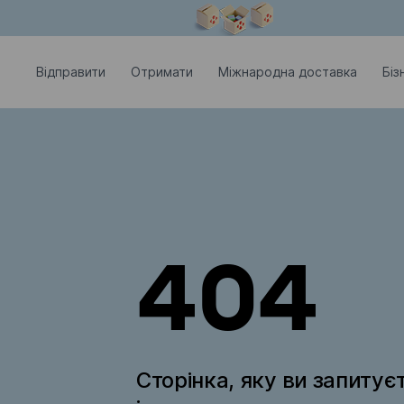
Модальне вікно відкрите
Відправити
Отримати
Міжнародна доставка
Біз
404
Сторінка, яку ви запитує