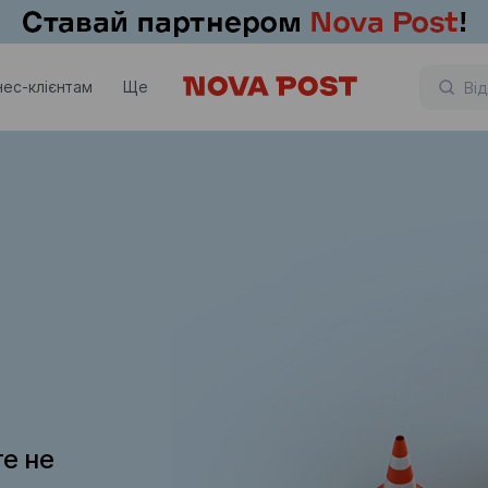
нес-клієнтам
Ще
те не