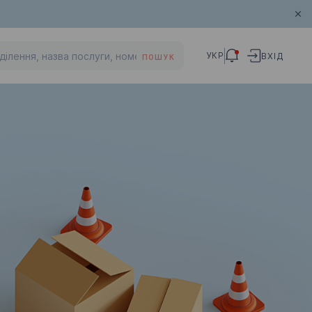
УКР
ВХІД
ПОШУК