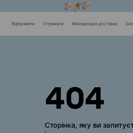
Модальне вікно відкрите
Відправити
Отримати
Міжнародна доставка
Біз
404
Сторінка, яку ви запитує