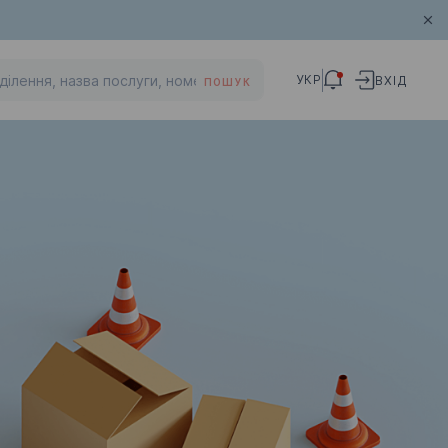
УКР
ВХІД
ПОШУК