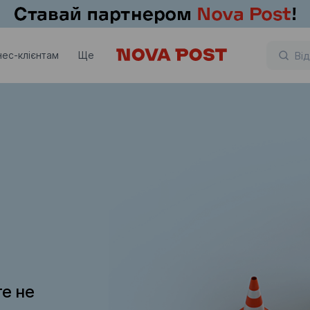
нес-клієнтам
Ще
те не