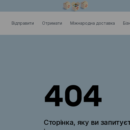
Модальне вікно відкрите
Відправити
Отримати
Міжнародна доставка
Біз
404
Сторінка, яку ви запитує