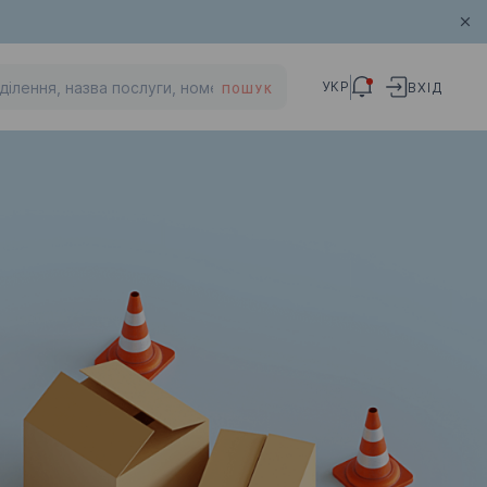
УКР
ВХІД
ПОШУК