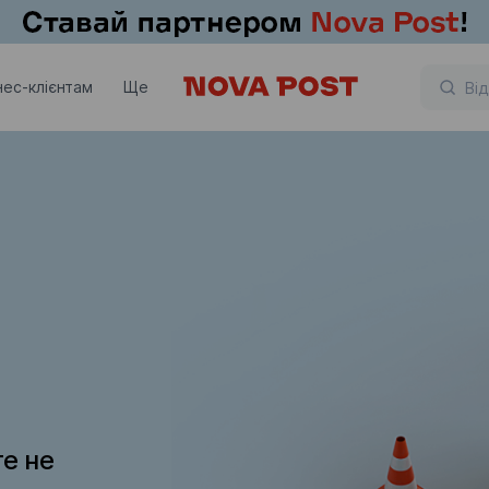
нес-клієнтам
Ще
те не