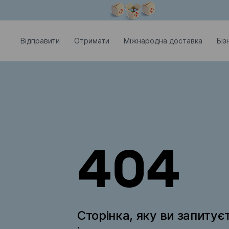
Модальне вікно відкрите
Відправити
Отримати
Міжнародна доставка
Біз
404
Сторінка, яку ви запитує