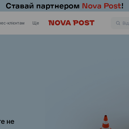
нес-клієнтам
Ще
те не