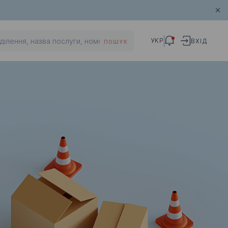
УКР
ВХІД
ПОШУК