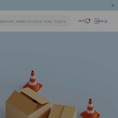
УКР
ВХІД
ПОШУК