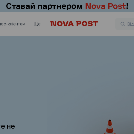
нес-клієнтам
Ще
те не