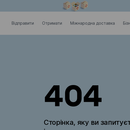
Модальне вікно відкрите
Відправити
Отримати
Міжнародна доставка
Біз
404
Сторінка, яку ви запитує