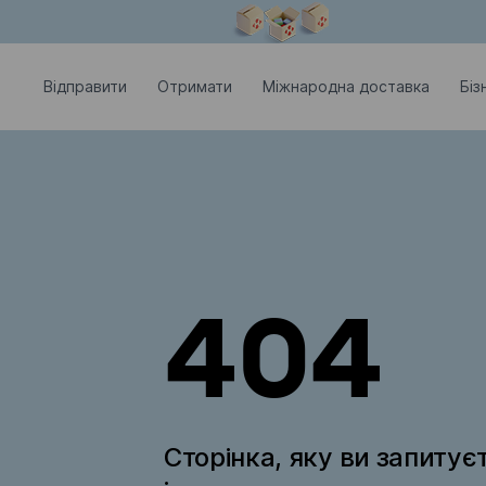
Модальне вікно відкрите
Відправити
Отримати
Міжнародна доставка
Біз
404
Сторінка, яку ви запитує