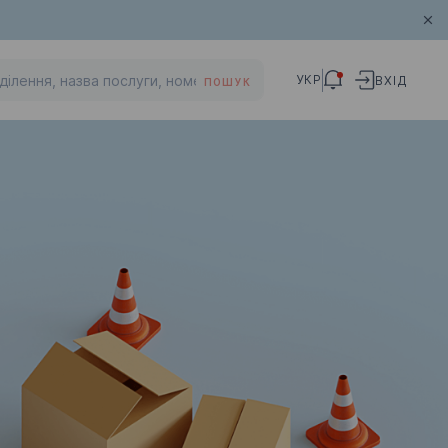
УКР
ВХІД
ПОШУК