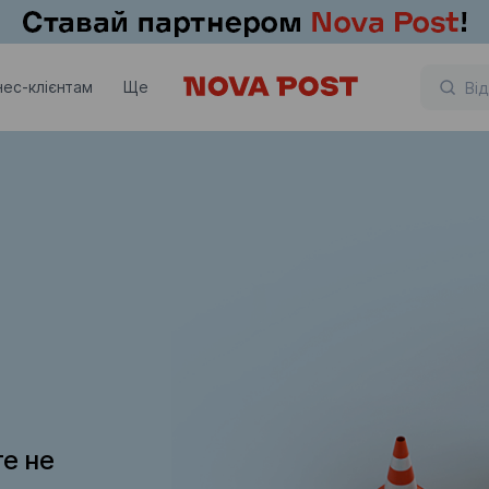
нес-клієнтам
Ще
те не