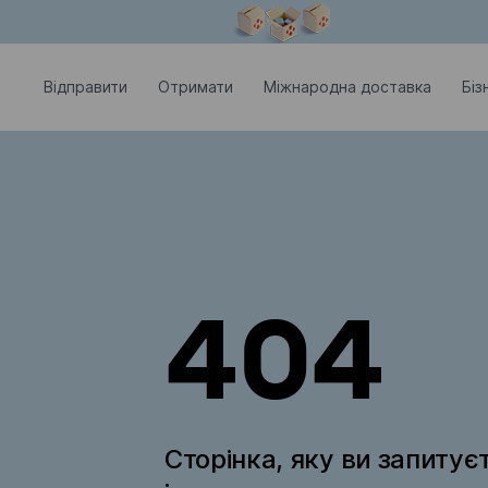
Модальне вікно відкрите
Відправити
Отримати
Міжнародна доставка
Біз
404
Сторінка, яку ви запитує