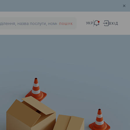
УКР
ВХІД
ПОШУК