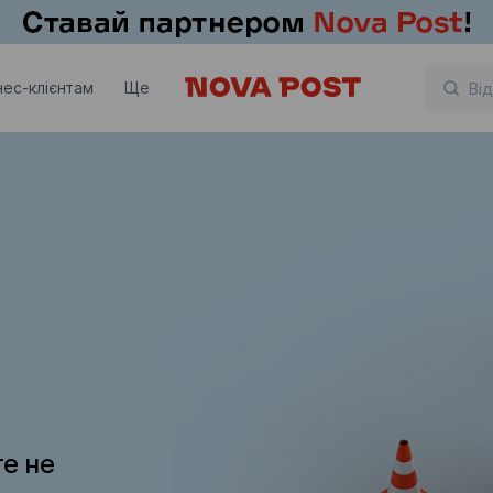
нес-клієнтам
Ще
те не