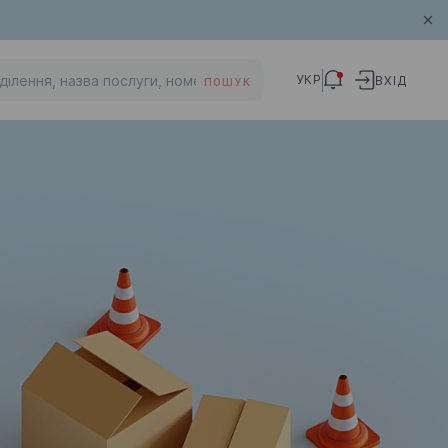
УКР
ВХІД
ПОШУК