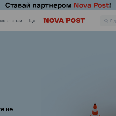
нес-клієнтам
Ще
те не