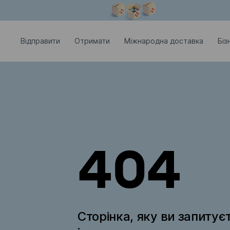
Модальне вікно відкрите
Відправити
Отримати
Міжнародна доставка
Біз
404
Сторінка, яку ви запитує