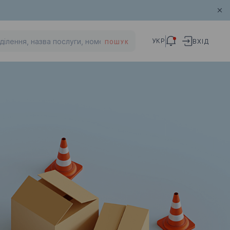
УКР
ВХІД
ПОШУК