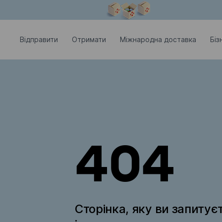
Модальне вікно відкрите
Відправити
Отримати
Міжнародна доставка
Біз
404
Сторінка, яку ви запитує