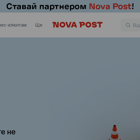
нес-клієнтам
Ще
те не