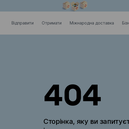
Модальне вікно відкрите
Відправити
Отримати
Міжнародна доставка
Біз
404
Сторінка, яку ви запитує