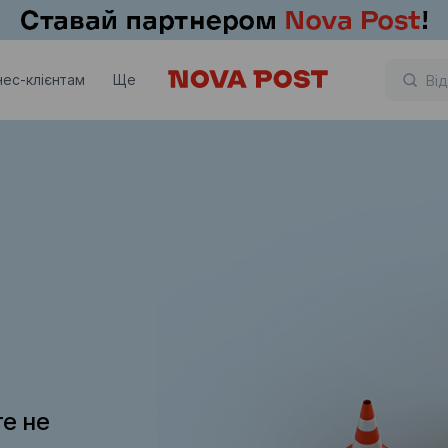
нес-клієнтам
Ще
те не