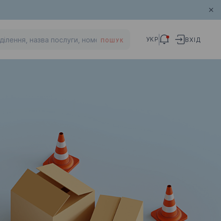
УКР
ВХІД
ПОШУК