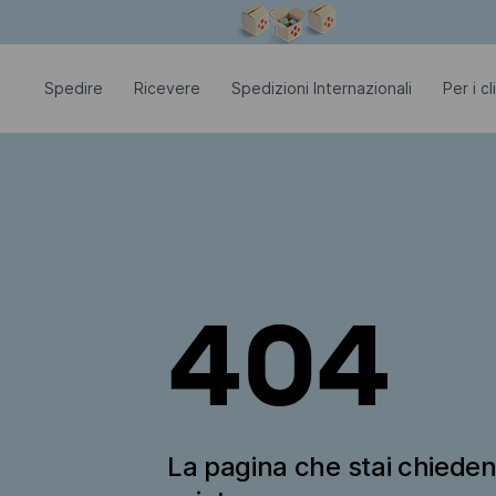
La finestra modale è aperta
Spedire
Ricevere
Spedizioni Internazionali
Per i c
404
La pagina che stai chiede