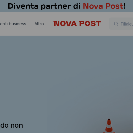
lienti business
Altro
ndo non