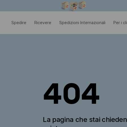
La finestra modale è aperta
Spedire
Ricevere
Spedizioni Internazionali
Per i c
404
La pagina che stai chiede