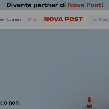
lienti business
Altro
ndo non