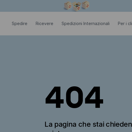
La finestra modale è aperta
Spedire
Ricevere
Spedizioni Internazionali
Per i c
404
La pagina che stai chiede