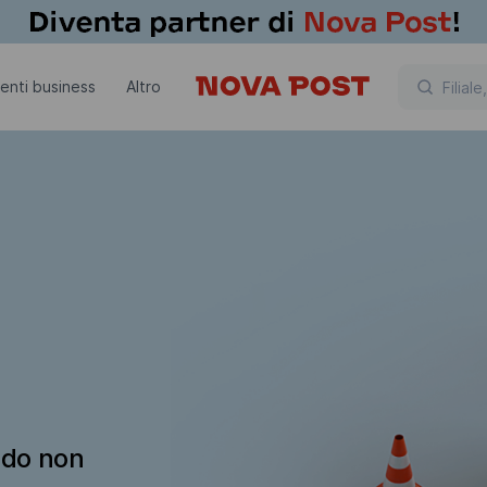
lienti business
Altro
ndo non