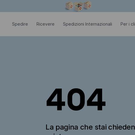
La finestra modale è aperta
Spedire
Ricevere
Spedizioni Internazionali
Per i c
404
La pagina che stai chiede