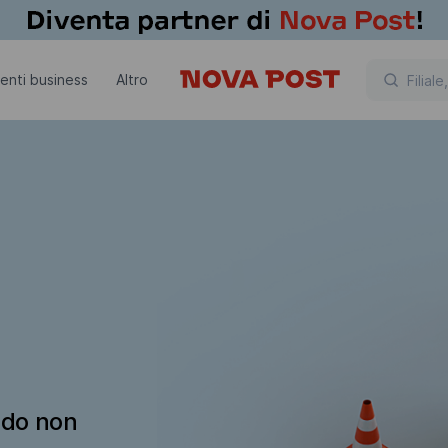
lienti business
Altro
ndo non