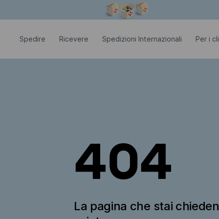
La finestra modale è aperta
Spedire
Ricevere
Spedizioni Internazionali
Per i c
404
La pagina che stai chiede