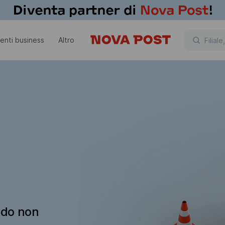
lienti business
Altro
ndo non