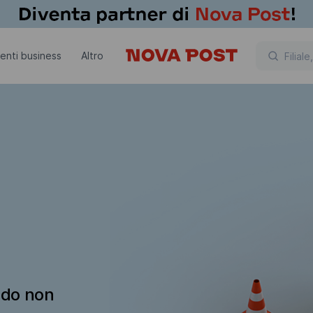
lienti business
Altro
ndo non