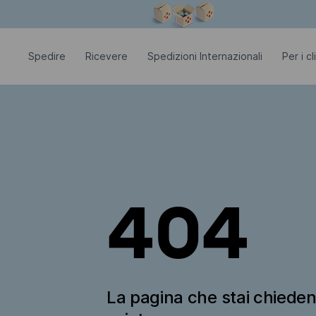
La finestra modale è aperta
Spedire
Ricevere
Spedizioni Internazionali
Per i c
404
La pagina che stai chiede