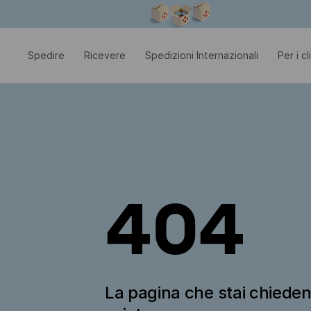
La finestra modale è aperta
Spedire
Ricevere
Spedizioni Internazionali
Per i c
404
La pagina che stai chiede