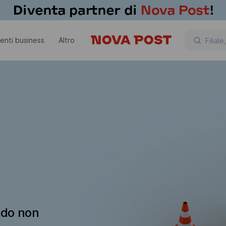
lienti business
Altro
ndo non