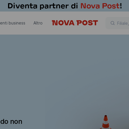
lienti business
Altro
ndo non