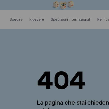
La finestra modale è aperta
Spedire
Ricevere
Spedizioni Internazionali
Per i c
404
La pagina che stai chiede