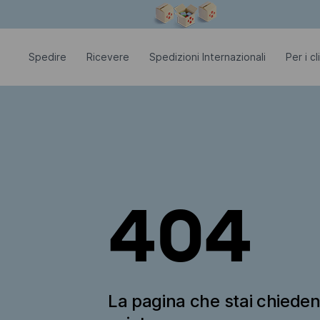
La finestra modale è aperta
Spedire
Ricevere
Spedizioni Internazionali
Per i c
404
La pagina che stai chiede