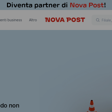
lienti business
Altro
ndo non