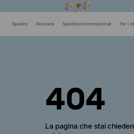
La finestra modale è aperta
Spedire
Ricevere
Spedizioni Internazionali
Per i c
404
La pagina che stai chiede