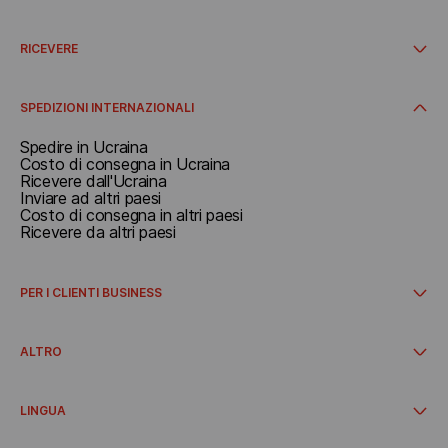
Documenti e pacchi fino a 30 kg
Carichi superiori a 30 kg
RICEVERE
Prenota un ritiro
Tariffe
Ricevere in Italia
SPEDIZIONI INTERNAZIONALI
Spedire in Ucraina
Costo di consegna in Ucraina
Ricevere dall'Ucraina
Inviare ad altri paesi
Costo di consegna in altri paesi
Ricevere da altri paesi
PER I CLIENTI BUSINESS
Consegna internazionale
Come avviare la collaborazione
ALTRO
Integrazioni
Area personale del cliente aziendale
Offerte e promozioni
Consegna da negozi online
LINGUA
Cooperazione
Informazioni sull'azienda