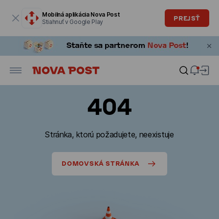
Modálne okno je otvorené
Mobilná aplikácia Nova Post
PREJSŤ
Stiahnuť v Google Play
404
Stránka, ktorú požadujete, neexistuje
DOMOVSKÁ STRÁNKA