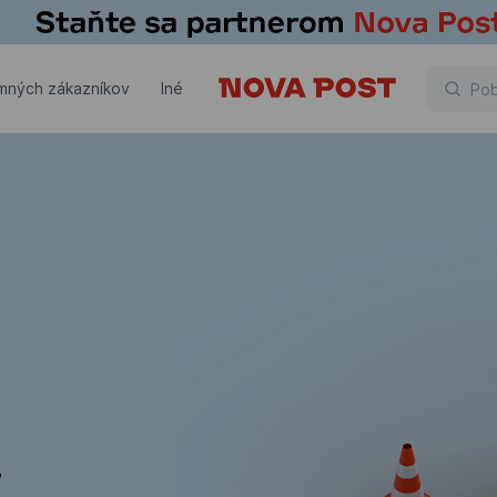
emných zákazníkov
Iné
,