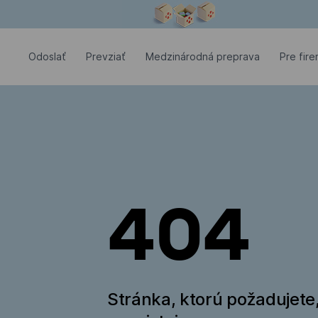
Modálne okno je otvorené
Odoslať
Prevziať
Medzinárodná preprava
Pre fir
404
Stránka, ktorú požadujete