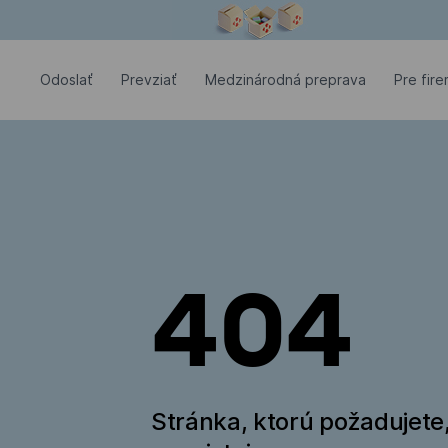
Modálne okno je otvorené
Odoslať
Prevziať
Medzinárodná preprava
Pre fir
404
Stránka, ktorú požadujete