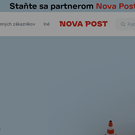
emných zákazníkov
Iné
,