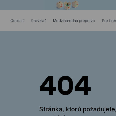
Modálne okno je otvorené
Odoslať
Prevziať
Medzinárodná preprava
Pre fir
404
Stránka, ktorú požadujete