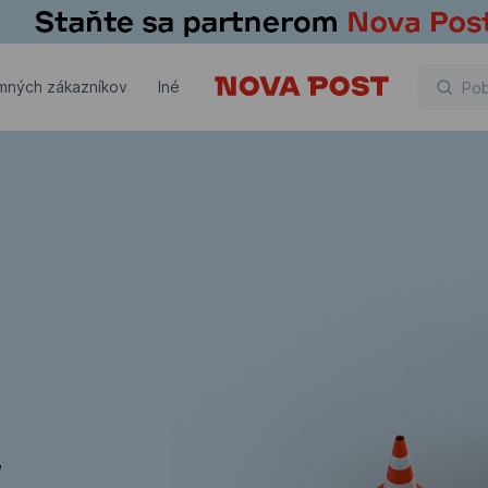
emných zákazníkov
Iné
,